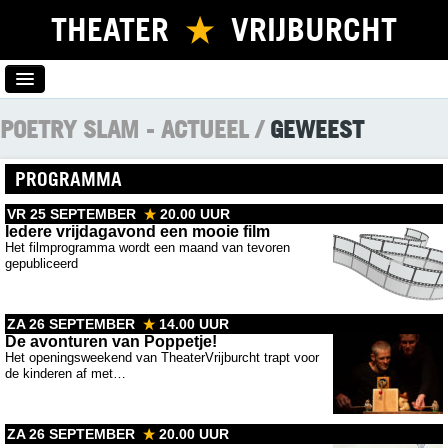
THEATER
VRIJBURCHT
HOME
POETRY SLAM -
ACTUEEL
/
GEWEEST
PROGRAMMA
PROGRAMMA
NIEUWSBRIEF
VR 25 SEPTEMBER
20.00 UUR
Iedere vrijdagavond een mooie film
KAARTVERKOOP
Het filmprogramma wordt een maand van tevoren
gepubliceerd
VERHUUR
LOCATIE
ZA 26 SEPTEMBER
14.00 UUR
De avonturen van Poppetje!
CONTACT
Het openingsweekend van TheaterVrijburcht trapt voor
de kinderen af met…
ZA 26 SEPTEMBER
20.00 UUR