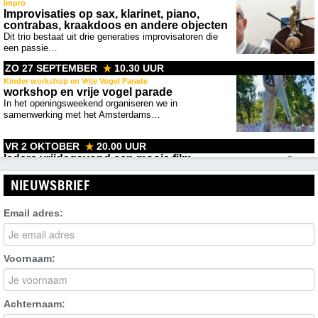
Impro
Improvisaties op sax, klarinet, piano,
contrabas, kraakdoos en andere objecten
Dit trio bestaat uit drie generaties improvisatoren die
een passie…
ZO 27 SEPTEMBER
10.30 UUR
Kinder workshop en Vrije Vogel Parade
workshop en vrije vogel parade
In het openingsweekend organiseren we in
samenwerking met het Amsterdams…
VR 2 OKTOBER
20.00 UUR
Iedere vrijdagavond een mooie film
Het filmprogramma wordt een maand van tevoren
gepubliceerd
NIEUWSBRIEF
Email adres:
ZO 4 OKTOBER
15.00 UUR
IJburg Doe je mee
Film, muziek of theater in samenwerking met IJburg
Voornaam:
Doe Je…
VR 9 OKTOBER
20.00 UUR
Achternaam:
Iedere vrijdagavond een mooie film