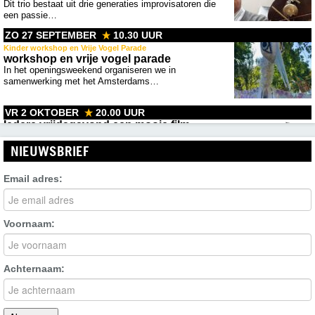
Dit trio bestaat uit drie generaties improvisatoren die
een passie…
ZO 27 SEPTEMBER
10.30 UUR
Kinder workshop en Vrije Vogel Parade
workshop en vrije vogel parade
In het openingsweekend organiseren we in
samenwerking met het Amsterdams…
VR 2 OKTOBER
20.00 UUR
Iedere vrijdagavond een mooie film
Het filmprogramma wordt een maand van tevoren
gepubliceerd
NIEUWSBRIEF
Email adres:
ZO 4 OKTOBER
15.00 UUR
IJburg Doe je mee
Film, muziek of theater in samenwerking met IJburg
Voornaam:
Doe Je…
VR 9 OKTOBER
20.00 UUR
Achternaam:
Iedere vrijdagavond een mooie film
Het filmprogramma wordt een maand van tevoren
gepubliceerd