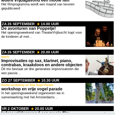
Iedere vrijdagavond een mooie film
Het filmprogramma wordt een maand van tevoren
gepubliceerd
ZA 26 SEPTEMBER
14.00 UUR
De avonturen van Poppetje!
Het openingsweekend van TheaterVrijburcht trapt voor
de kinderen af met…
ZA 26 SEPTEMBER
20.00 UUR
Impro
Improvisaties op sax, klarinet, piano,
contrabas, kraakdoos en andere objecten
Dit trio bestaat uit drie generaties improvisatoren die
een passie…
ZO 27 SEPTEMBER
10.30 UUR
Kinder workshop en Vrije Vogel Parade
workshop en vrije vogel parade
In het openingsweekend organiseren we in
samenwerking met het Amsterdams…
VR 2 OKTOBER
20.00 UUR
Iedere vrijdagavond een mooie film