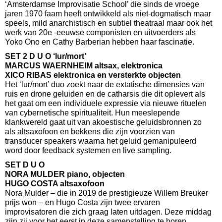
‘Amsterdamse Improvisatie School’ die sinds de vroege
jaren 1970 faam heeft ontwikkeld als niet-dogmatisch maar
speels, mild anarchistisch en subtiel theatraal maar ook het
werk van 20e -eeuwse componisten en uitvoerders als
Yoko Ono en Cathy Barberian hebben haar fascinatie.
SET 2 D U O ‘lur/mort’
MARCUS WAERNHEIM altsax, elektronica
XICO RIBAS elektronica en versterkte objecten
Het ‘lur/mort’ duo zoekt naar de extatische dimensies van
ruis en drone geluiden en de catharsis die dit oplevert als
het gaat om een individuele expressie via nieuwe rituelen
van cybernetische spiritualiteit. Hun meeslepende
klankwereld gaat uit van akoestische geluidsbronnen zo
als altsaxofoon en bekkens die zijn voorzien van
transducer speakers waarna het geluid gemanipuleerd
word door feedback systemen en live sampling.
SET D U O
NORA MULDER piano, objecten
HUGO COSTA altsaxofoon
Nora Mulder – die in 2019 de prestigieuze Willem Breuker
prijs won – en Hugo Costa zijn twee ervaren
improvisatoren die zich graag laten uitdagen. Deze middag
zijn zij voor het eerst in deze samenstelling te horen.