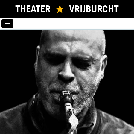
THEATER
VRIJBURCHT
HOME
PROGRAMMA
NIEUWSBRIEF
KAARTVERKOOP
VERHUUR
LOCATIE
CONTACT