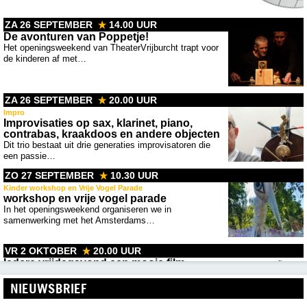
ZA 26 SEPTEMBER
14.00 UUR
De avonturen van Poppetje!
Het openingsweekend van TheaterVrijburcht trapt voor
de kinderen af met…
ZA 26 SEPTEMBER
20.00 UUR
Impro
Improvisaties op sax, klarinet, piano,
contrabas, kraakdoos en andere objecten
Dit trio bestaat uit drie generaties improvisatoren die
een passie…
ZO 27 SEPTEMBER
10.30 UUR
Kinder workshop en Vrije Vogel Parade
workshop en vrije vogel parade
In het openingsweekend organiseren we in
samenwerking met het Amsterdams…
VR 2 OKTOBER
20.00 UUR
Iedere vrijdagavond een mooie film
Het filmprogramma wordt een maand van tevoren
gepubliceerd
NIEUWSBRIEF