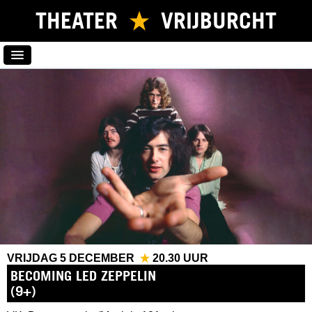
THEATER
VRIJBURCHT
HOME
PROGRAMMA
NIEUWSBRIEF
KAARTVERKOOP
VERHUUR
LOCATIE
CONTACT
VRIJDAG 5 DECEMBER
20.30 UUR
DOCUMENTAIRE
,
FILM
BECOMING LED ZEPPELIN
(9+)